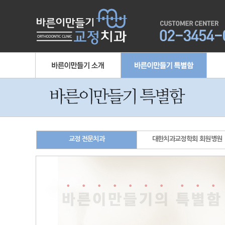
꽃
양
웨
치
교정 전문치과
대한치과교정학회 회원병원