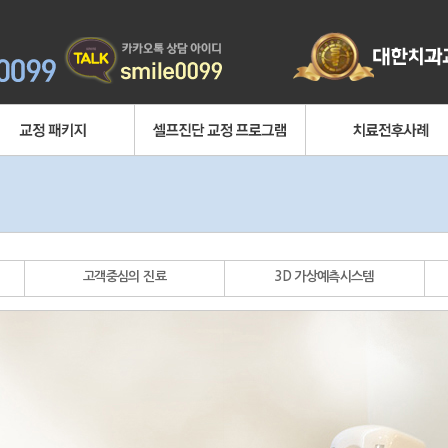
중년 교정
아랫니가 안보이는 과개교합
악수술교정
거꾸로 물리는 반대교합
딩/유학생/면접을 위한 패키지
과도한 잇몸노출
아미백 패키지
매복치/맹출지연
보철을 위한 교정
재교정
고객중심의 진료
3D 가상예측시스템