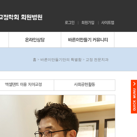
홈
>
바른이만들기만의 특별함 >
교정 전문치과
엑셀덴트 이용 치아교정
사회공헌활동